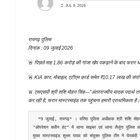
JUL 9, 2026
रायगढ़ पुलिस
दिनांक : 09 जुलाई 2026
🚨
पिछले माह 1.86 करोड़ की गांजा खेप पकड़ाने के बाद फरार था
🚨
KIA कार, मोबाइल, एटीएम कार्ड समेत ₹10.17 लाख की संपत्
🚨
एसएसपी श्री शशि मोहन सिंह—”अंतरराज्यीय मादक पदार्थ तस्कर
कर रही है, फरार मास्टरमाइंड तक पहुंचना हमारी प्राथमिकता है।
  *9 जुलाई, रायगढ़* । वरिष्ठ पुलिस अधीक्षक श्री शशि मोहन सिंह के निर्देशन में एनडीपीएस मामलों में एंड-टू-एंड कार्रवाई के तहत संचालित 
"ऑपरेशन क्लीन हंट" में थाना साइबर एवं थाना लैलूंगा पुलिस 
मुख्य मास्टरमाइंड शुभम यादव को संयुक्त पुलिस टीम ने घेराबंदी