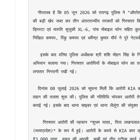
  गौरतलब है कि 05 जून 2026 को रायगढ़ पुलिस ने "ऑपरेशन आघात" के तहत उड़ीसा से मध्यप्रदेश ले जाई जा रही करीब 300 किलोग्राम गांजा 
की बड़ी खेप जब्त कर तीन अंतरराज्यीय तस्करों को गिरफ्तार कि
क्रिस्टा एवं मारुति सुजुकी XL-6, पांच मोबाइल फोन सहित कुल
निखिल कश्यप, रिंकु कश्यप एवं धर्मेन्द्र कुमार मौर्य ने पूरे
   इसके बाद वरिष्ठ पुलिस अधीक्षक श्री शशि मोहन सिंह के निर्देश पर साइबर थाना एवं लैलूंगा पुलिस द्वारा आरोपी शुभम यादव की तलाश के लिए विशेष 
अभियान चलाया गया। गिरफ्तार आरोपियों के मोबाइल फोन का तक
लगातार निगरानी रखी गई।

  दिनांक 08 जुलाई 2026 को सूचना मिली कि आरोपी KIA कार से रायगढ़ क्षेत्र में देखा गया है। सूचना मिलते ही थाना साइबर की टीम ने संदिग्ध 
वाहन की तलाश शुरू की। पुलिस की गतिविधि भांपकर आरोपी तेज
कराई गई। इसके बाद थाना साइबर एवं थाना लैलूंगा की संयुक्त टी
    गिरफ्तार आरोपी की पहचान *शुभम यादव, पिता लखनलाल यादव, उम्र 29 वर्ष, निवासी विवेकनगर कॉलोनी, थाना चचाई, जिला अनूपपुर 
(मध्यप्रदेश)* के रूप में हुई। आरोपी के कब्जे से KIA 
₹3,000 नगद, वाहन की आरसी, चाबी एवं तीन एटीएम कार्ड स