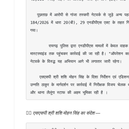
   पूछताछ में आरोपी से गांजा तस्करी नेटवर्क से जुड़े अन्य पहलुओं के संबंध में भी पूछताछ की जा रही है। आरोपी को थाना लैलूंगा के अपराध क्रमांक 
184/2026 में धारा 20(बी), 29 एनडीपीएस एक्ट के तहत गिरफ्ता
गया।

        रायगढ़ पुलिस द्वारा एनडीपीएस मामलों में केवल वाहक या परिवहनकर्ताओं पर ही नहीं, बल्कि पूरे तस्करी नेटवर्क, वित्तीय लाभार्थियों एवं 
मास्टरमाइंड तक पहुंचकर कार्रवाई की जा रही है। "ऑपरेशन क्ली
नेटवर्क के विरुद्ध यह अभियान आगे भी लगातार जारी रहेगा। 

    एसएसपी श्री शशि मोहन सिंह के दिशा निर्देशन एवं एडिशनल एसपी श्री अनिल सोनी, नगर पुलिस अधीक्षक श्री मयंक मिश्रा, डीएसपी साइबर 
उन्नति ठाकुर के मार्गदर्शन पर कार्रवाई में निरीक्षक विजय चेल
और थाना लैलूंगा स्टाफ की अहम भूमिका रही है ।
👉🏻
एसएसपी श्री शशि मोहन सिंह का संदेश
—