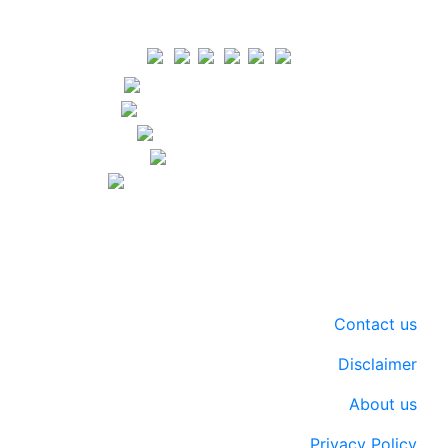
Our Visitor
Users This Month : 221
Views This Month : 279
Total views : 73845
Who's Online : 0
Server Time : 2026-08-06
Contact us
Disclaimer
About us
Privacy Policy