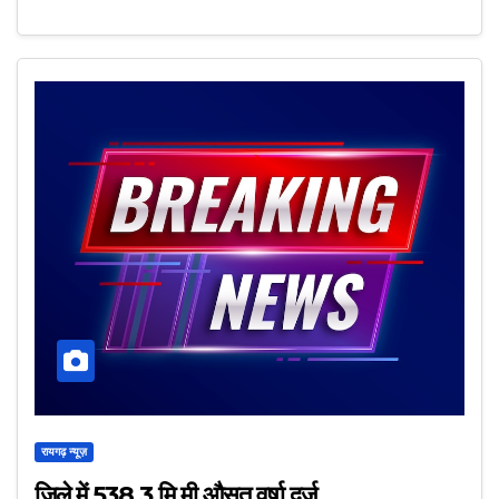
रायगढ़ न्यूज़
जिले में 538.3 मि.मी.औसत वर्षा दर्ज