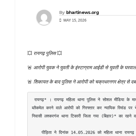
By
bhartinews.org
MAY 15, 2026
💥
रायगढ़ पुलिस
💥
🚨
आरोपी युवक ने युवती के इंस्टाग्राम आईडी से युवती के घरवाल
🚨
शिकायत के बाद पुलिस ने आरोपी को चक्रधरनगर क्षेत्र से दबो
 रायगढ़* । रायगढ़ महिला थाना पुलिस ने सोशल मीडिया के माध्यम से युवती से दोस्ती कर छेड़खानी, धमकी और अश्लील फोटो-वीडियो भेजकर 
ब्लैकमेल करने वाले आरोपी को गिरफ्तार कर न्यायिक रिमांड पर 
निवासी लश्करगंज थाना टिकारी जिला गया (बिहार)* का रहने वा
    पीड़िता ने दिनांक 14.05.2026 को महिला थाना रायगढ़ पहुंचकर लिखित आवेदन दिया, जिसमें बताया कि करीब 7-8 माह पहले उसकी पहचान 