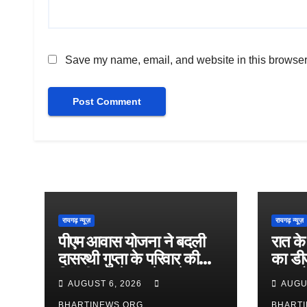
Save my name, email, and website in this browser 
रायगढ़ न्यूज़
रायगढ़ न्यूज़
पीएम आवास योजना ने बदली
रात के 
दासरथी गुप्ता के परिवार की
का डीज
जिंदगी, कच्चे घर से पक्के
भंडाफो
AUGUST 6, 2026
AUGU
आशियाने तक का सफर हुआ
ताबड़त
BHARTINEWS.ORG
BHART