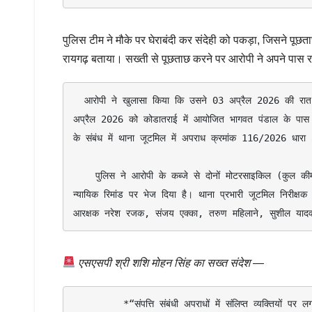
पुलिस टीम ने मौके पर घेराबंदी कर संदेही को पकड़ा, जिसने पूछत
रायगढ़ बताया। सख्ती से पूछताछ करने पर आरोपी ने अपने पास 
  आरोपी ने खुलासा किया कि उसने 03 अप्रैल 2026 की रात पुराना बस स्टैंड मटन मार्केट से पल्सर मोटरसाइकिल (CG 13 AN 1235) तथा 05 
अप्रैल 2026 को कोडातराई में आयोजित भागवत पंडाल के पास
के संबंध में थाना जूटमिल में अपराध क्रमांक 116/2026 धार
    पुलिस ने आरोपी के कब्जे से दोनों मोटरसाइकिल (कुल कीमत लगभग 1.50 लाख रुपये) जब्त कर उसे वाहन चोरी के अपराध में गिरफ्तार कर 
न्यायिक रिमांड पर भेज दिया है। थाना प्रभारी जूटमिल निरीक्षक 
आरक्षक नरेश रजक, संजय एक्का, तरुण महिलाने, सुशील याद
एसएसपी श्री शशि मोहन सिंह का सख्त संदेश
—
         *“संपत्ति संबंधी अपराधों में संलिप्त व्यक्तियों पर लगातार निगरानी रखी जा रही है। चोरी, लूट जैसे अपराध करने वालों के विरुद्ध कठोर 