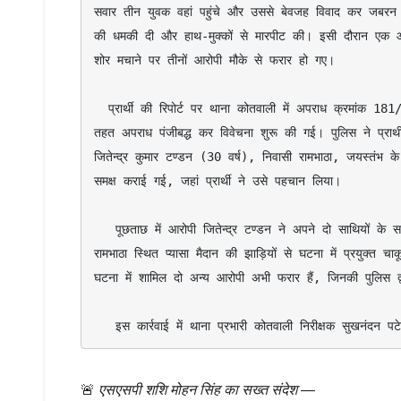
सवार तीन युवक वहां पहुंचे और उससे बेवजह विवाद कर जबरन स
की धमकी दी और हाथ-मुक्कों से मारपीट की। इसी दौरान एक आर
शोर मचाने पर तीनों आरोपी मौके से फरार हो गए।

  प्रार्थी की रिपोर्ट पर थाना कोतवाली में अपराध क्रमांक 181/2026 धारा 296, 118(1), 351(3), 3(5) भारतीय न्याय संहिता (BNS) के 
तहत अपराध पंजीबद्ध कर विवेचना शुरू की गई। पुलिस ने प्रार्
जितेन्द्र कुमार टण्डन (30 वर्ष), निवासी रामभाठा, जयस्तंभ क
समक्ष कराई गई, जहां प्रार्थी ने उसे पहचान लिया।

   पूछताछ में आरोपी जितेन्द्र टण्डन ने अपने दो साथियों के साथ मिलकर मारपीट की घटना को अंजाम देना स्वीकार किया। आरोपी के निशानदेही पर 
रामभाठा स्थित प्यासा मैदान की झाड़ियों से घटना में प्रयुक्
घटना में शामिल दो अन्य आरोपी अभी फरार हैं, जिनकी पुलिस द्व
   इस कार्रवाई में थाना प्रभारी कोतवाली निरीक्षक सुखनंदन 
🚨
एसएसपी शशि मोहन सिंह का सख्त संदेश
—