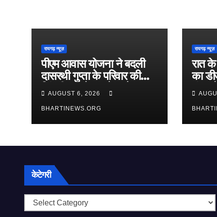
रायगढ़ न्यूज़
रायगढ़ न्यूज़
पीएम आवास योजना ने बदली
रात के 
दासरथी गुप्ता के परिवार की
का डीज
जिंदगी, कच्चे घर से पक्के
भंडाफो
AUGUST 6, 2026
AUGU
आशियाने तक का सफर हुआ
ताबड़त
पूरा
BHARTINEWS.ORG
BHART
केटेगरी
केटेगरी