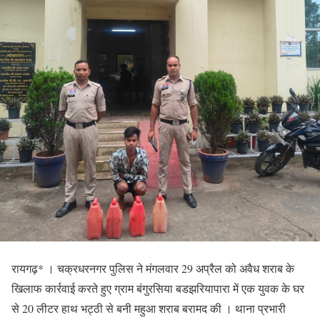
रायगढ़* । चक्रधरनगर पुलिस ने मंगलवार 29 अप्रैल को अवैध शराब के
खिलाफ कार्रवाई करते हुए ग्राम बंगुरसिया बडझरियापारा में एक युवक के घर
से 20 लीटर हाथ भट्ठी से बनी महुआ शराब बरामद की । थाना प्रभारी