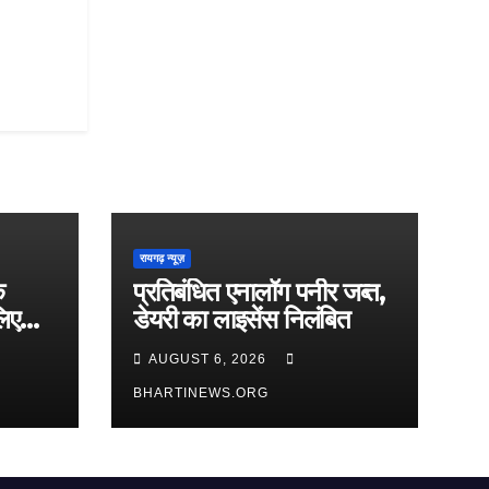
रायगढ़ न्यूज़
े
प्रतिबंधित एनालॉग पनीर जब्त,
लिए
डेयरी का लाइसेंस निलंबित
AUGUST 6, 2026
BHARTINEWS.ORG