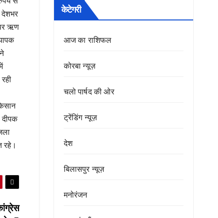
ुपये से
केटेगरी
ी देशभर
र पर ऋण
आज का राशिफल
्यापक
ने
कोरबा न्यूज़
ं
ा रही
चलो पार्षद की ओर
 किसान
ट्रेंडिंग न्यूज़
न, दीपक
जिला
देश
त रहे।
बिलासपुर न्यूज़
मनोरंजन
ांग्रेस