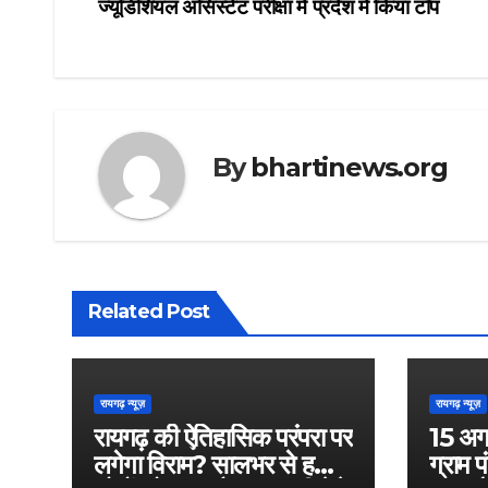
ज्यूडिशियल असिस्टेंट परीक्षा में प्रदेश में किया टॉप
navigation
By
bhartinews.org
Related Post
रायगढ़ न्यूज़
रायगढ़ न्यूज़
रायगढ़ की ऐतिहासिक परंपरा पर
15 अग
लगेगा विराम? सालभर से हजारों
ग्राम प