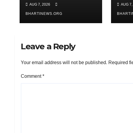
लोगों को रहता है जन्माष्टमी मेले
महा-च
AUG 7, 2026
AUG 7,
का बेसब्री से इंतजार! प्रशासन
को अपने फैसले पर पुनर्विचार
BHARTINEWS.ORG
BHARTI
की जरूरत?
Leave a Reply
Your email address will not be published.
Required fi
Comment
*