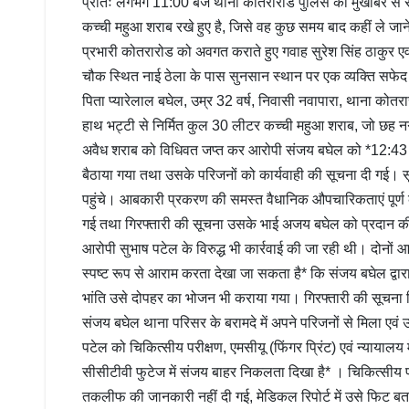
प्रातः लगभग 11:00 बजे थाना कोतरारोड पुलिस को मुखबिर से सूचन
कच्ची महुआ शराब रखे हुए है, जिसे वह कुछ समय बाद कहीं ले जाने
प्रभारी कोतरारोड को अवगत कराते हुए गवाह सुरेश सिंह ठाकुर ए
चौक स्थित नाई ठेला के पास सुनसान स्थान पर एक व्यक्ति सफे
पिता प्यारेलाल बघेल, उम्र 32 वर्ष, निवासी नवापारा, थाना कोतर
हाथ भट्टी से निर्मित कुल 30 लीटर कच्ची महुआ शराब, जो छह नग पा
अवैध शराब को विधिवत जप्त कर आरोपी संजय बघेल को *12:43 ब
बैठाया गया तथा उसके परिजनों को कार्यवाही की सूचना दी गई।
पहुंचे। आबकारी प्रकरण की समस्त वैधानिक औपचारिकताएं पूर्ण
गई तथा गिरफ्तारी की सूचना उसके भाई अजय बघेल को प्रदान की
आरोपी सुभाष पटेल के विरुद्ध भी कार्रवाई की जा रही थी। दोनों 
स्पष्ट रूप से आराम करता देखा जा सकता है* कि संजय बघेल द्वारा 
भांति उसे दोपहर का भोजन भी कराया गया। गिरफ्तारी की सूचना म
संजय बघेल थाना परिसर के बरामदे में अपने परिजनों से मिला ए
पटेल को चिकित्सीय परीक्षण, एमसीयू (फिंगर प्रिंट) एवं न्यायालय
सीसीटीवी फुटेज में संजय बाहर निकलता दिखा है* । चिकित्सीय 
तकलीफ की जानकारी नहीं दी गई, मेडिकल रिपोर्ट में उसे फिट बता