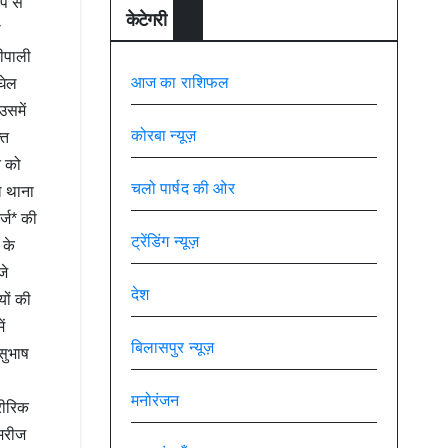
प से
केटेगरी
ा
सीपाली
आज का राशिफल
घेल
उसमें
कोरबा न्यूज़
्त
त को
चलो पार्षद की ओर
ल थाना
्ज* की
ट्रेंडिंग न्यूज़
 के
जे
देश
यों की
ं
बिलासपुर न्यूज़
सुभाष
मनोरंजन
रीरिक
 मरीज