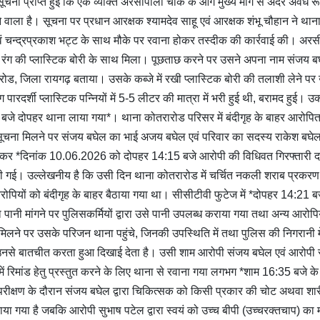
ा प्राप्त हुई कि एक व्यक्ति अरसीपाली चौक के आगे मुख्य मार्ग से अंदर अवैध रू
 वाला है। सूचना पर प्रधान आरक्षक श्यामदेव साहू एवं आरक्षक शंभू चौहान ने थान
वं चन्द्रप्रकाश भट्ट के साथ मौके पर रवाना होकर तस्दीक की कार्रवाई की। अर
द रंग की प्लास्टिक बोरी के साथ मिला। पूछताछ करने पर उसने अपना नाम संजय ब
ारोड, जिला रायगढ़ बताया। उसके कब्जे में रखी प्लास्टिक बोरी की तलाशी लेने पर 
रदर्शी प्लास्टिक पन्नियों में 5-5 लीटर की मात्रा में भरी हुई थी, बरामद हुई। उक
जे दोपहर थाना लाया गया*। थाना कोतरारोड परिसर में बंदीगृह के बाहर आरोपि
 सूचना मिलने पर संजय बघेल का भाई अजय बघेल एवं परिवार का सदस्य राकेश बघे
 कर *दिनांक 10.06.2026 को दोपहर 14:15 बजे आरोपी की विधिवत गिरफ्तारी दर
 गई। उल्लेखनीय है कि उसी दिन थाना कोतरारोड में चर्चित नकली शराब प्रकरण
आरोपियों को बंदीगृह के बाहर बैठाया गया था। सीसीटीवी फुटेज में *दोपहर 14:21 ब
पानी मांगने पर पुलिसकर्मियों द्वारा उसे पानी उपलब्ध कराया गया तथा अन्य आरोपि
िलने पर उसके परिजन थाना पहुंचे, जिनकी उपस्थिति में तथा पुलिस की निगरानी मे
वं उनसे बातचीत करता हुआ दिखाई देता है। उसी शाम आरोपी संजय बघेल एवं आरोपी 
 में रिमांड हेतु प्रस्तुत करने के लिए थाना से रवाना गया लगभग *शाम 16:35 बजे के
परीक्षण के दौरान संजय बघेल द्वारा चिकित्सक को किसी प्रकार की चोट अथवा शा
या गया है जबकि आरोपी सुभाष पटेल द्वारा स्वयं को उच्च बीपी (उच्चरक्तचाप) का