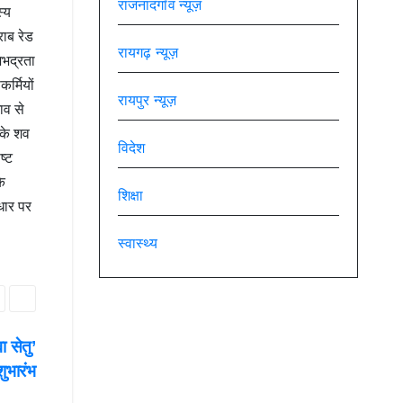
राजनांदगाँव न्यूज़
्य
ाब रेड
रायगढ़ न्यूज़
अभद्रता
र्मियों
रायपुर न्यूज़
ाव से
 के शव
विदेश
ष्ट
के
शिक्षा
धार पर
स्वास्थ्य
 सेतु’
भारंभ