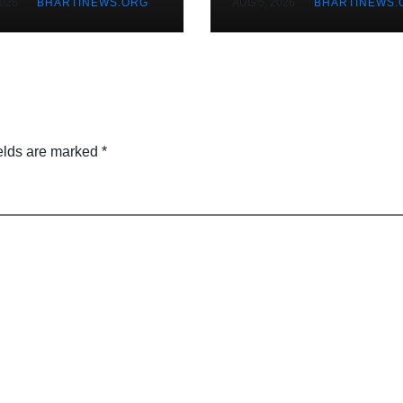
2026
BHARTINEWS.ORG
AUG 5, 2026
BHARTINEWS.
ित
वाले उपभोक्ता
elds are marked
*