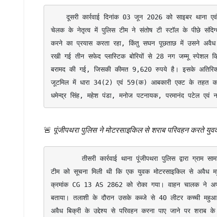
    दूसरी कार्रवाई दिनांक 03 जून 2026 को साइबर थाना एवं जूटमिल पुलिस की संयुक्त टीम द्वारा की गई। साइबर थाना प्रभारी निरीक्षक विजय 
चेलक के नेतृत्व में पुलिस टीम ने संतोष टी स्टॉल के पीछे संदि
करने का प्रयास करता रहा, किंतु सघन पूछताछ में उसने अवैध 
रखी गई तीन सफेद प्लास्टिक बोरियों से 28 नग जम्मू स्पेशल व
बरामद की गई, जिसकी कीमत 9,620 रुपये है। इसके अतिरिक्त ब
जूटमिल में धारा 34(2) एवं 59(क) आबकारी एक्ट के तहत कार्
धमेन्द्र सिंह, महेश पंडा, मनोज पटनायक, परमानंद पटेल एवं
🚨
पूंजीपथरा पुलिस ने मोटरसाइकिल से शराब परिवहन करते यु
        तीसरी कार्रवाई थाना पूंजीपथरा पुलिस द्वारा ग्राम सामारूमा तालाब के पास की गई। थाना प्रभारी निरीक्षक रामकिंकर यादव के नेतृत्व में पुलिस 
टीम को सूचना मिली थी कि एक युवक मोटरसाइकिल से अवैध मह
क्रमांक CG 13 AS 2862 को रोका गया। वाहन चालक ने अपना ना
बताया। तलाशी के दौरान उसके कब्जे से 40 लीटर कच्ची महुआ
अवैध बिक्री के उद्देश्य से परिवहन करना पाए जाने पर शराब क