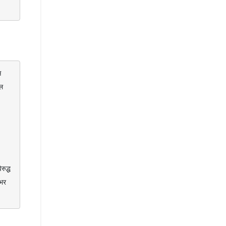
ल 
भर 