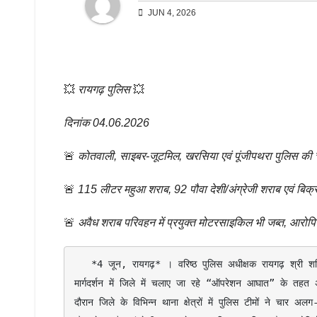
JUN 4, 2026
💥
रायगढ़ पुलिस
💥
दिनांक 04.06.2026
🚨
कोतवाली, साइबर-जूटमिल, खरसिया एवं पूंजीपथरा पुलिस की चा
🚨
115 लीटर महुआ शराब, 92 पौवा देशी/अंग्रेजी शराब एवं बिक्
🚨
अवैध शराब परिवहन में प्रयुक्त मोटरसाइकिल भी जब्त, आरोपिय
   *4 जून, रायगढ़* । वरिष्ठ पुलिस अधीक्षक रायगढ़ श्री शशि मोहन सिंह के दिशा निर्देशन एवं अतिरिक्त पुलिस अधीक्षक श्री अनिल सोनी के 
मार्गदर्शन में जिले में चलाए जा रहे “ऑपरेशन आघात” के तहत अवै
दौरान जिले के विभिन्न थाना क्षेत्रों में पुलिस टीमों ने चार 