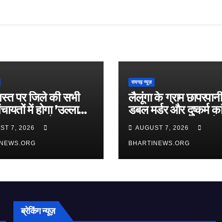
रायगढ़ न्यूज़
स्त पर जिले की सभी
लैलूंगा के ग्राम छापरपानी 
ंचायतों में होगा ’उल्लास
डबल मर्डर और दुष्कर्म क
ौपाल’ का आयोजन
खुलासा, 65 वर्षीय आरोप
ST 7, 2026
AUGUST 7, 2026
गिरफ्तार
INEWS.ORG
BHARTINEWS.ORG
ब्रेकिंग न्यूज़