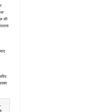
कर
 जा
ंक की
ी तलाश
 बाद
अवैध
बख्शा
 
ी, 