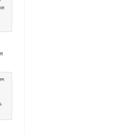
ला 
ित
 