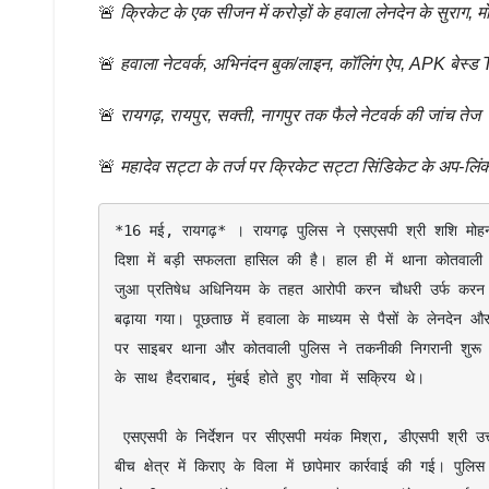
🚨
क्रिकेट के एक सीजन में करोड़ों के हवाला लेनदेन के सुराग, 
🚨
हवाला नेटवर्क, अभिनंदन बुक/लाइन, कॉलिंग ऐप, APK बेस्ड
🚨
रायगढ़, रायपुर, सक्ती, नागपुर तक फैले नेटवर्क की जांच तेज
🚨
महादेव सट्टा के तर्ज पर क्रिकेट सट्टा सिंडिकेट के अप-ल
*16 मई, रायगढ़* । रायगढ़ पुलिस ने एसएसपी श्री शशि मोहन सि
दिशा में बड़ी सफलता हासिल की है। हाल ही में थाना कोतवाल
जुआ प्रतिषेध अधिनियम के तहत आरोपी करन चौधरी उर्फ करन अग
बढ़ाया गया। पूछताछ में हवाला के माध्यम से पैसों के लेनदेन औ
पर साइबर थाना और कोतवाली पुलिस ने तकनीकी निगरानी शुरू की
के साथ हैदराबाद, मुंबई होते हुए गोवा में सक्रिय थे।

 एसएसपी के निर्देशन पर सीएसपी मयंक मिश्रा, डीएसपी श्री उत्तम प्रताप सिंह के नेतृत्व में साइबर थाना रायगढ़ की टीम गोवा पहुंची, जहां कैंडोलिम 
बीच क्षेत्र में किराए के विला में छापेमार कार्रवाई की गई। 