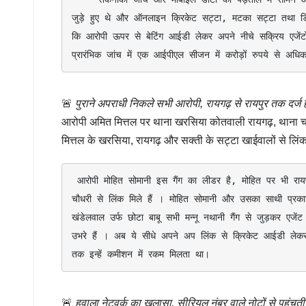
जुड़े हुए थे और ऑनलाइन क्रिकेट सट्टा, मटका सट्टा तथा डि
कि आरोपी ऊपर से बेटिंग आईडी लेकर अपने नीचे सक्रिय एजेंटों
प्रारंभिक जांच में एक आईपीएल सीजन में करोड़ों रुपये से अधि
🚨
पुराने अपराधी निकले सभी आरोपी, रायगढ़ से रायपुर तक दर्ज ह
आरोपी अमित मित्तल पर थाना खरसिया कोतवाली रायगढ़, थाना चक
मित्तल के खरसिया, रायगढ़ और सक्ती के सट्टा खाईवालों से लिं
 आरोपी मोहित सोमानी इस गैंग का लीडर है, मोहित पर भी रायपुर के कई थानों में सट्टा का अपराध दर्ज है । आरोपी मोहित सोमानी, खाईवाल करण 
चौधरी से लिंक मिले हैं । मोहित सोमानी और उसका साथी प्रका
खंडेलवाल उर्फ छोटा बाबू सभी मन्नू नथानी गैंग से जुड़कर एजे
उभरे हैं । अब ये सीधे अपने अप लिंक से क्रिकेट आईडी लेकर
तक इन्हें कमीशन में रकम मिलता था।
🚨
हवाला नेटवर्क का खुलासा, सीरियल नंबर वाले नोटों से पहुंच