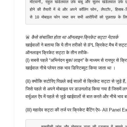
मोटवानी, राहुल खंडेलवाल उर्फ बाबू और सुलभ खंडेलवाल उर्फ 
होने की तैयारी में थे और अपने कॉलिंग फोन, लैपटॉप, हिसाब-क
से 10 मोबाइल फोन जब्त कर सभी आरोपियों को पूछताछ के लि
🚨
कैसे संचालित होता था ऑनलाइन क्रिकेट सट्टा नेटवर्क
खाईवालों ने बताया कि ये तीन तरीको से IPL क्रिकेट मैच में सट्
ऑनलाइन क्रिकेट सट्टा के तीन तरीके-
(I) सबसे पहले “अभिनंदन बुक/ लाइन” के माध्यम से रायपुर से 
खाईवाल नीचे प्लेयर तक भाव डिस्टिब्युट किया जाता था ।
(II) क्योंकि सटोरिए पिछले कई सालों से क्रिकेट सट्टा से जुड़े ह
जिसे पहले से अपने मोबाइल पर डाउनलोड किया गया है जिसमें ल
वर्चुअल ऐप में पहले से जुड़े खाईवालों से बात करते और नीचे भाव ब
(III) महादेव सट्टा की तर्ज पर क्रिकेट बैटिंग ऐप- All P
     तकनीकी जांच और मोबाइल डाटा की पड़ताल में सामने आया कि आरोपी मध्य भारत के चर्चित सट्टा नेटवर्क संचालक “मन्नू नथानी” गिरोह से 