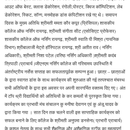
आउट ऑफ बेस्ट, क्लास डेकोरेशन, रंगोली,पोस्टर, क्विज कॉम्पिटिशन, लेब
डेकोरेशन, स्किट, सॉन्ग, मनमोहक डांस कंपिटीशन रखे गए थे। समापन
दिवस के मुख्य अतिथि श्रीमती ममता कौर कपूर (प्रिंसिपल) शासकीय
कॉलेज ऑफ नर्सिंग रायगढ़, श्रीमती संगीता सीट (एसोसिएट प्रोफेसर)
शासकीय कॉलेज ऑफ नर्सिंग रायगढ़, श्रीमती स्वाति पी मिश्रा (गायनिक
विभाग) श्रीबालाजी मेट्रो हॉस्पिटल रायगढ़, श्री अतीत राव ( नर्सिंग
अधिकारी), श्रीमती निशा पटेल (वरिष्ठ नर्सिंग अधिकारी )श्रीमती कदंब
त्रिपाठी (प्राचार्य )जीएनएम नर्सिंग कॉलेज की गरिमामय उपस्थिति में
अंतर्राष्ट्रीय नर्सेस सप्ताह का सफलतापूर्वक सम्पन्न हुआ। छात्र – छात्राओं
के द्वारा स्वागत डांस के साथ कार्यक्रम की शुरुआत की गई तत्पश्चात मंचस्थ
सभी अतिथियों के द्वारा इस अवसर पर अपनी सारगर्भित वक्तव्य दिए गए। अंत
में टॉप थ्री विद्यार्थियों को अतिथियों के कर कमलों से पुरस्कृत किया गया।
कार्यक्रम का प्रभावी मंच संचालन कु मनीषा देवागन एवं कु अंजू यादव के
द्वारा किया गया । सात दिन तक चलने वाली इस साप्ताहिक कार्यक्रम को
सफल बनाने के लिए कॉलेज के श्रीमती अनुपमा डनसेना( प्रभारी प्राचार्य)
के कुशल नेतृत्व के साथ सभी शैक्षणिक और अशैक्षणिक स्टॉफ का महत्वपूर्ण