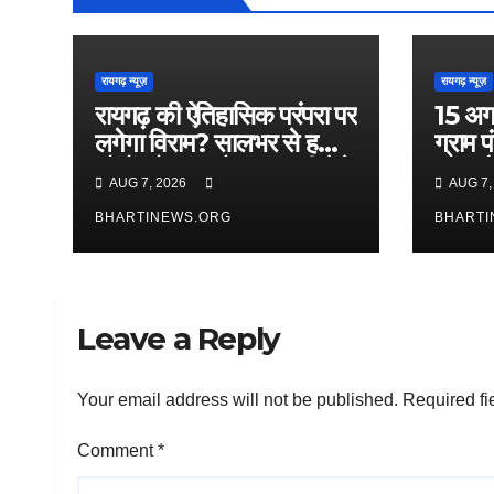
रायगढ़ न्यूज़
रायगढ़ न्यूज़
रायगढ़ की ऐतिहासिक परंपरा पर
15 अग
लगेगा विराम? सालभर से हजारों
ग्राम प
लोगों को रहता है जन्माष्टमी मेले
महा-च
AUG 7, 2026
AUG 7,
का बेसब्री से इंतजार! प्रशासन
को अपने फैसले पर पुनर्विचार
BHARTINEWS.ORG
BHARTI
की जरूरत?
Leave a Reply
Your email address will not be published.
Required fi
Comment
*