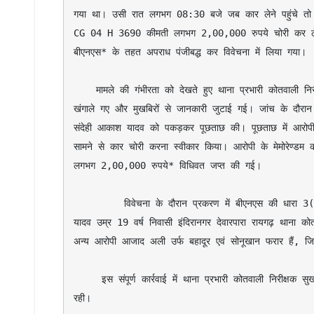
गया था। उसी रात लगभग 08:30 बजे जब कार लेने पहुंचे तो वाहन
CG 04 H 3690 कीमती लगभग 2,00,000 रुपये चोरी कर ले जा
बीएनएस* के तहत अपराध पंजीबद्ध कर विवेचना में लिया गया।

    मामले की गंभीरता को देखते हुए थाना प्रभारी कोतवाली निरीक्षक सुखनंदन पटेल के नेतृत्व में पुलिस टीम द्वारा तत्काल आसपास के सीसीटीवी फुटेज 
खंगाले गए और मुखबिरों से जानकारी जुटाई गई। जांच के दौरान ती
संदेही आकाश यादव को पकड़कर पूछताछ की। पूछताछ में आरोपी 
सामने से कार चोरी करना स्वीकार किया। आरोपी के मेमोरेण्
लगभग 2,00,000 रुपये* विधिवत जप्त की गई।

         विवेचना के दौरान प्रकरण में बीएनएस की धारा 3(5) भी जोड़ी गई है। पर्याप्त साक्ष्य पाए जाने पर *आरोपी आकाश यादव पिता सूर्यप्रकाश 
यादव उम्र 19 वर्ष निवासी इंदिरानगर देवारपारा रायगढ़ थाना क
अन्य आरोपी आजाद अली उर्फ बहादूर एवं सोनूखान फरार हैं, जिन
     इस संपूर्ण कार्रवाई में थाना प्रभारी कोतवाली निरीक्षक सुखनंदन पटेल, सहायक उपनिरीक्षक गौतम ठाकुर तथा कोतवाली स्टाफ की सराहनीय भूमिका 
रही।