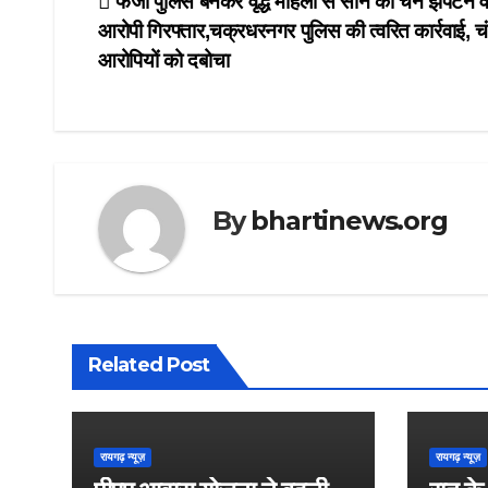
Post
फर्जी पुलिस बनकर वृद्ध महिला से सोने की चैन झपटने व
आरोपी गिरफ्तार,चक्रधरनगर पुलिस की त्वरित कार्रवाई, चंद 
navigation
आरोपियों को दबोचा
By
bhartinews.org
Related Post
रायगढ़ न्यूज़
रायगढ़ न्यूज़