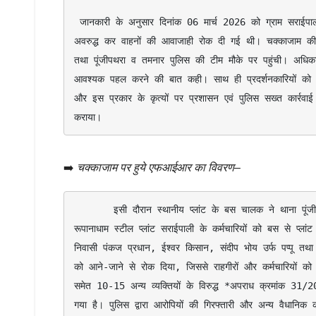
 जानकारी के अनुसार दिनांक 06 मार्च 2026 को ग्राम सराईपाली साप्ताहिक बाजार के पास कुछ ग्रामीणों द्वारा बिना प्रशासनिक अनुमति मुख्य मार्ग को 
अवरुद्ध कर वाहनों की आवाजाही रोक दी गई थी। चक्काजाम की
तथा पूंजीपथरा व तमनार पुलिस की टीम मौके पर पहुंची। अधिकारि
आवश्यक पहल करने की बात कही। साथ ही प्रदर्शनकारियों को स्प
और इस प्रकार के कृत्यों पर प्रशासन एवं पुलिस सख्त कार्रवा
कराया। 
➡️
चक्काजाम पर हुये एफआईआर का विवरण
–
       इसी दौरान स्थानीय प्लांट के बस चालक ने थाना पूंजीपथरा में रिपोर्ट दर्ज कराई कि दिनांक 06 मार्च 2026 की सुबह वह रायगढ़ से 
रूपानाधाम स्टील प्लांट सराईपाली के कर्मचारियों को बस से प्ल
निवासी पंकज प्रधान, ईश्वर किसान, संदीप भोय उर्फ पप्पू त
को आने-जाने से रोक दिया, जिससे राहगीरों और कर्मचारियों को 
समेत 10-15 अन्य व्यक्तियों के विरुद्ध *अपराध क्रमांक 31
गया है। पुलिस द्वारा आरोपियों की गिरफ्तारी और अन्य वैधानिक 