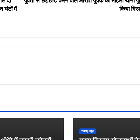
ाले दो
युवती से छेड़छाड़ करने वाले आरोपी युवक को महिला थाना पु
घंटों में
किया गिरफ
रायगढ़ न्यूज़