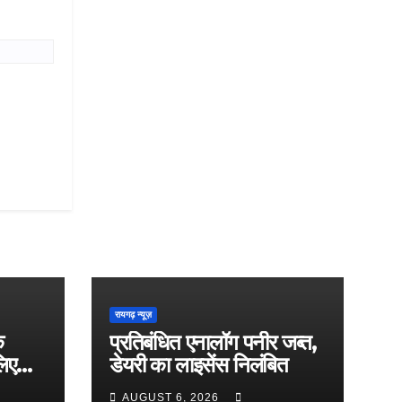
रायगढ़ न्यूज़
े
प्रतिबंधित एनालॉग पनीर जब्त,
लिए
डेयरी का लाइसेंस निलंबित
AUGUST 6, 2026