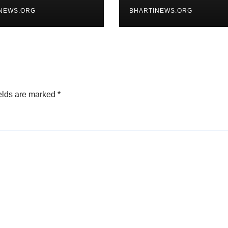
ित
वाले उपभोक्ता
NEWS.ORG
BHARTINEWS.ORG
elds are marked
*