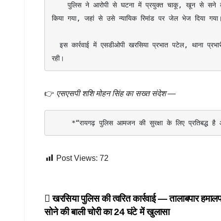
    पुलिस ने आरोपी से घटना में प्रयुक्त चाकू, खून से सने कपड़े एवं मोटरसाइकिल जब्त कर ली है। आरोपी को गिरफ्तार कर न्यायालय में प्रस्तुत 
किया गया, जहां से उसे न्यायिक रिमांड पर जेल भेज दिया गया।
  इस कार्रवाई में एसडीओपी खरसिया प्रभात पटेल, थाना प्रभारी निरीक्षक राजेश जांगड़े, थाना खरसिया, थाना साइबर, पुलिस डॉग की महत्वपूर्ण भूमिका 
रही।
👉
एसएसपी शशि मोहन सिंह का सख्त संदेश
—
     *“रायगढ़ पुलिस आमजन की सुरक्षा के लिए प्रतिबद्ध 
Post Views:
72
Post
खरसिया पुलिस की त्वरित कार्रवाई — तालाबपार हमालपारा
सोने की बाली चोरी का 24 घंटे में खुलासा