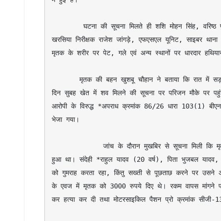
        घटना की सूचना मिलते ही शशि मोहन सिंह, वरिष्ठ पुलिस अधीक्षक रायगढ़ के निर्देशन पर एसडीओपी खरसिया प्रभात पटेल, थाना प्रभारी 
खरसिया निरीक्षक राजेश जांगड़े, एफएसएल यूनिट, साइबर थाना स
मृतक के शरीर पर पेट, गले एवं अन्य स्थानों पर धारदार हथिया
       मृतक की बहन खुशबू चौहान ने बताया कि रात में सड़क की ओर से हल्ला-गुल्ला की आवाज सुनाई दी थी, किंतु ध्यान नहीं दिया गया। अगले 
दिन सुबह खेत में शव मिलने की सूचना पर परिजन मौके पर पहुं
आरोपी के विरुद्ध *अपराध क्रमांक 86/26 धारा 103(1) बीएनएस
भेजा गया।

             जांच के दौरान मुखबिर से सूचना मिली कि मृतक और ग्राम बगबुडवा निवासी राहुल यादव के बीच पैसों के लेनदेन को लेकर विवाद 
हुआ था। संदेही *राहुल यादव (20 वर्ष), पिता भुजबल यादव, न
को गुमराह करता रहा, किंतु सख्ती से पूछताछ करने पर उसने अ
के एवज में मृतक को 3000 रुपये दिए थे। रकम वापस मांगने 
कर हत्या कर दी तथा मोटरसाइकिल पैशन प्रो क्रमांक सीजी-1