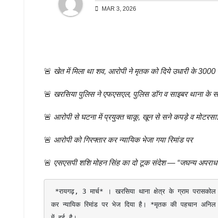
MAR 3, 2026
🚨
खेत में मिला था शव, आरोपी ने मृतक को दिये उधारी के 3000 र
🚨
खरसिया पुलिस ने एफएसएल, पुलिस डॉग व साइबर थाना के सा
🚨
आरोपी से घटना में प्रयुक्त चाकू, खून से सने कपड़े व मोटरस
🚨
आरोपी को गिरफ्तार कर न्यायिक भेजा गया रिमांड पर
🚨
एसएसपी शशि मोहन सिंह का दो टूक संदेश — “जघन्य अपराध करने
 *रायगढ़, 3 मार्च* । खरसिया थाना क्षेत्र के ग्राम परासकोल में युवक की अंधी हत्या के मामले का पुलिस ने पर्दाफाश करते हुए आरोपी को गिरफ्तार 
कर न्यायिक रिमांड पर भेज दिया है। *मृतक की पहचान अनिल कु
में हुई है।
