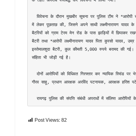
के तहत अपराध पंजीबद्ध कर विवेचना में लिया गया।

  विवेचना के दौरान मुखबीर सूचना पर पुलिस टीम ने *आरोपी संतोष यादव पिता कैलाश यादव, उम्र 26 वर्ष, निवासी मंगलूडीपा रायगढ़* को अभिरक्षा 
में लेकर पूछताछ की, जिसने अपने साथी लक्ष्मीनारायण यादव के
बैटरियों को ग्राम टेरम मेन रोड के पास झाड़ियों में छिपाकर रख
बैटरी तथा *आरोपी लक्ष्मीनारायण यादव पिता कुरसो यादव, उम्र
इस्तेमालशुदा बैटरी, कुल कीमती 5,000 रुपये बरामद की गई। आ
संहिता भी जोड़ी गई है।

  दोनों आरोपियों को विधिवत गिरफ्तार कर न्यायिक रिमांड पर भेजा गया है, आगे की विवेचना जारी है। इस कार्रवाई में थाना प्रभारी निरीक्षक कुमार 
गौरव साहू, प्रधान आरक्षक अरविंद पटनायक, आरक्षक हरिश पटेल, 
  रायगढ़ पुलिस की संपत्ति संबंधी अपराधों में संलिप्त आरोपियों 
Post Views:
82