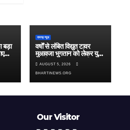
रायगढ़ न्यूज़
 बड़ा
वर्षों से लंबित विद्युत टावर
गए
मुआवजा भुगतान को लेकर युवा
खपत
कांग्रेस हुई मुखर, प्रभावित
AUGUST 5, 2026
किसानों के हित में एसडीएम को
सौंपा ज्ञापन
BHARTINEWS.ORG
Our Visitor