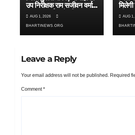
उप निरीक्षक राम सजीवन वर्मा
मिलेगी
हुए सम्मानपूर्वक सेवानिवृत्त
सी.आर.
AUG 1, 2026
AUG 1,
कोतरा
BHARTINEWS.ORG
निरीक्ष
BHARTI
Leave a Reply
Your email address will not be published.
Required fi
Comment
*