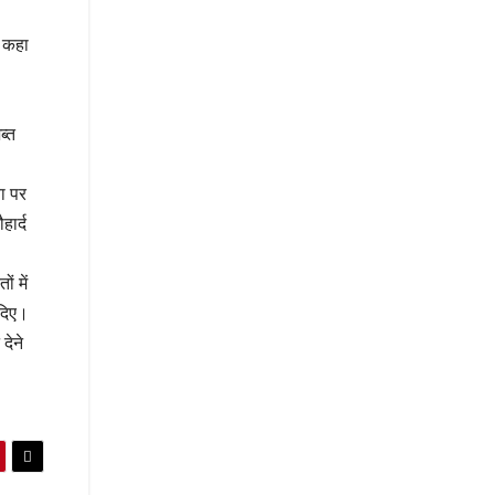
े कहा
ब्त
या पर
ार्द
ं में
 दिए।
देने