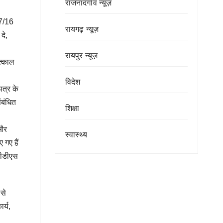
राजनांदगाँव न्यूज़
07/16
रायगढ़ न्यूज़
दे,
रायपुर न्यूज़
तत्काल
विदेश
पत्र के
ंबंधित
शिक्षा
 और
स्वास्थ्य
 गए हैं
पीडीएस
से
र्य,