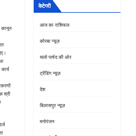
केटेगरी
आज का राशिफल
ी कानून
कोरबा न्यूज़
यात
दिए।
चलो पार्षद की ओर
था
कार्य
ट्रेंडिंग न्यूज़
रकरणों
देश
क श्री
े
बिलासपुर न्यूज़
मनोरंजन
र्ज
ित