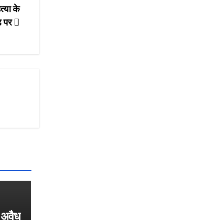
त्या के
ंड पर
ं अवैध