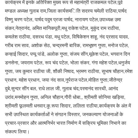
कार्यक्रम में इनके अतिरिक्त मुख्य रूप से महामंत्री राजकमल पटेल,पूर्व
मण्डल अध्यक्ष गुलाब राम,जिला कार्यसमिति सदस्य चमेली राठिया,पार्षद
विष्णु चरण पटेल, पार्षद पदुम प्रजा पार्षद, नारायण पटेल,उपाध्यक्ष उमा
संकर,नेत्रानंद, अमित मानिकपूरी,मधु राकेश पटेल, मुकुंद राम राठीया,
कमलेश राठीया, दसरथ पंडा, मधु पटेल, विषिकेशन शाहू, नंद प्रसाद यादव,
गरीब राम साव, अशोक सेठ, चन्द्रमनी बारिक, रामभूषण गुप्ता, मनोज पटेल,
कन्हाई सिदार, पप्पू पांडे, अलोक गुप्ता, संजय सींग,मूकेश पटेल, भगवान दिन
डनसेना, जयराम पटेल, रूप चंद पटेल, भोला संकर, गंगा महेश पटेल,धनुर्जय
गुप्ता, जय कुमार राठीया जी, शौकी निषाद, भ्रमण राठीया, सुभाष चौहान,रमेश
प्रधान, महेश प्रधान, जया नंद साव,नुर्पराज पटेल,मोहित गुप्ता,जीतेन्द्र
दुबे,सुन्दर सींग बल, राधे लाल जी, गुलाब चंद,परमानंद सारथी, आनंद
उरांव,मनमोहन गुप्ता, अनिल चौहान,गौरी धोबा,, श्रीमती सोनिया खड़िया,
श्रीमती फूलमती धनवार,कु.रूपा सिदार, ललिता राठीया,कार्यक्रम के अंत में
सभी उपस्थित कार्यकर्ताओं ने संगठन विस्तार, जनकल्याण योजनाओं के
प्रचार-प्रसार और आत्मनिर्भर भारत निर्माण में सक्रिय भूमिका निभाने का
संकल्प लिया।