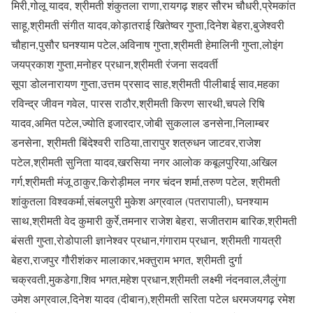
मिरी,गोलू यादव, श्रीमती शंकुतला राणा,रायगढ़ शहर सौरभ चौधरी,प्रेमकांत
साहू,श्रीमती संगीत यादव,कोड़ातराई खितेष्वर गुप्ता,दिनेश बेहरा,बुजेश्वरी
चौहान,पुसौर घनश्याम पटेल,अविनाष गुप्ता,श्रीमती हेमालिनी गुप्ता,लोइंग
जयप्रकाश गुप्ता,मनोहर प्रधान,श्रीमती रंजना सदवर्ती
सूपा डोलनारायण गुप्ता,उत्तम प्रसाद साह,श्रीमती पीलीबाई साव,महका
रविन्द्र जीवन गवेल, पारस राठौर,श्रीमती किरण सारथी,चपले रिषि
यादव,अमित पटेल,ज्योति इजारदार,जोबी सुकलाल डनसेना,निलाम्बर
डनसेना, श्रीमती बिंदेश्वरी राठिया,तारापुर शत्रुधन जाटवर,राजेश
पटेल,श्रीमती सुनिता यादव,खरसिया नगर आलोक कबूलपुरिया,अखिल
गर्ग,श्रीमती मंजू ठाकुर,किरोड़ीमल नगर चंदन शर्मा,तरुण पटेल, श्रीमती
शांकुतला विश्वकर्मा,संबलपुरी मुकेश अग्रवाल (पतरापाली), घनश्याम
साथ,श्रीमती वेद कुमारी कुर्रे,तमनार राजेश बेहरा, सजीतराम बारिक,श्रीमती
बंसती गुप्ता,रोडोपाली ज्ञानेश्वर प्रधान,गंगाराम प्रधान, श्रीमती गायत्री
बेहरा,राजपुर गौरीशंकर मालाकार,भक्तुराम भगत, श्रीमती दुर्गा
चक्रवती,मुकडेगा,शिव भगत,महेश प्रधान,श्रीमती लक्ष्मी नंदनवाल,लैलुंगा
उमेश अग्रवाल,दिनेश यादव (दीबान),श्रीमती सरिता पटेल धरमजयगढ़ रमेश