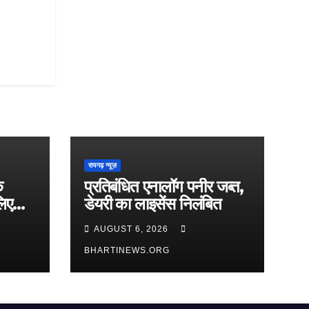
रायगढ़ न्यूज़
े
प्रतिबंधित एनालॉग पनीर जब्त,
लिए
डेयरी का लाइसेंस निलंबित
AUGUST 6, 2026
BHARTINEWS.ORG